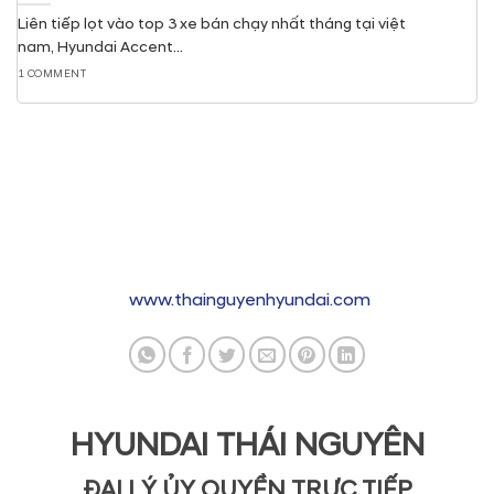
Liên tiếp lọt vào top 3 xe bán chạy nhất tháng tại việt
nam, Hyundai Accent...
1 COMMENT
www.thainguyenhyundai.com
HYUNDAI THÁI NGUYÊN
ĐẠI LÝ ỦY QUYỀN TRỰC TIẾP