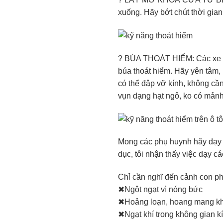
xuống. Hãy bớt chút thời gia
?
BÚA THOÁT HIỂM: Các xe khá
búa thoát hiểm. Hãy yên tâm, 
có thể đập vỡ kính, không cần 
vụn dạng hạt ngô, ko có mảnh
Mong các phụ huynh hãy dạy c
dục, tôi nhận thấy việc dạy c
Chỉ cần nghĩ đến cảnh con ph
✖
Ngột ngạt vì nóng bức
✖
Hoảng loạn, hoang mang kh
✖
Ngạt khí trong không gian k