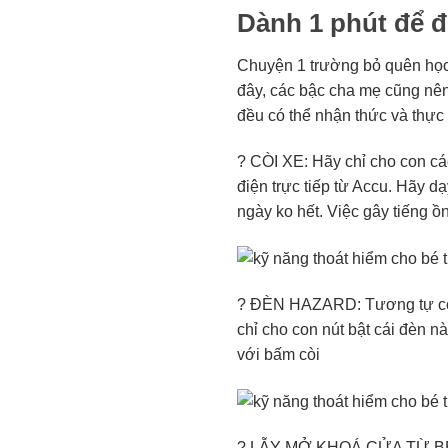
Dành 1 phút để đ
Chuyện 1 trường bỏ quên học 
đây, các bậc cha mẹ cũng nên 
đều có thể nhận thức và thực
?
CÒI XE: Hãy chỉ cho con các
điện trực tiếp từ Accu
. Hãy dạ
ngày ko hết. Việc gây tiếng ồ
?
ĐÈN HAZARD: Tương tự còi, 
chỉ cho con nút bật cái đèn n
với bấm còi
?
LẪY MỞ KHOÁ CỬA TỪ BÊN TR