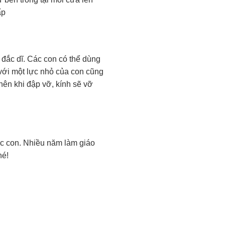
ấp
đắc dĩ. Các con có thể dùng
 với một lực nhỏ của con cũng
 nên khi đập vỡ, kính sẽ vỡ
ác con. Nhiều năm làm giáo
hé!