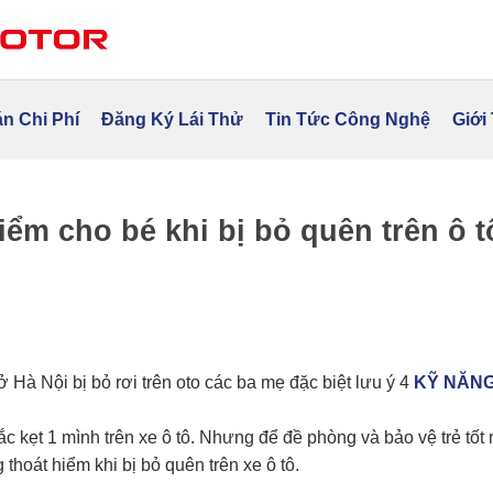
n Chi Phí
Đăng Ký Lái Thử
Tin Tức Công Nghệ
Giới
iểm cho bé khi bị bỏ quên trên ô t
 Hà Nội bị bỏ rơi trên oto các ba mẹ đặc biệt lưu ý 4
KỸ NĂNG
 kẹt 1 mình trên xe ô tô. Nhưng để đề phòng và bảo vệ trẻ tốt
thoát hiểm khi bị bỏ quên trên xe ô tô.