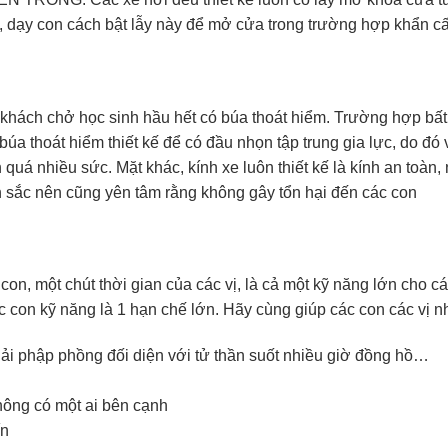
n, dạy con cách bật lẫy này để mở cửa trong trường hợp khẩn c
ch chở học sinh hầu hết có búa thoát hiểm. Trường hợp bất 
búa thoát hiểm thiết kế để có đầu nhọn tập trung gia lực, do đó
quá nhiều sức. Mặt khác, kính xe luôn thiết kế là kính an toàn,
 sắc nên cũng yên tâm rằng không gây tổn hại đến các con
on, một chút thời gian của các vị, là cả một kỹ năng lớn cho c
ác con kỹ năng là 1 hạn chế lớn. Hãy cùng giúp các con các vị n
ải phập phồng đối diện với tử thần suốt nhiều giờ đồng hồ…
ông có một ai bên cạnh
ín