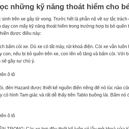
ọc những kỹ năng thoát hiểm cho bé 
sinh trên xe gây tử vong. Trước hết là phẫn nộ về sự tắc trác
dạy con mấy kỹ năng thoát hiểm trong trường hợp bị bỏ quên trên
 hiện được điều này:
h bấm còi xe. Dù xe có tắt máy, rút khoá điện. Còi xe vẫn luô
y con, nếu bị bỏ quên trên xe, con lên vô lăng và bấm còi. Với 
n sẽ gây sự chú ý.
đèn Hazard được thiết kế nguồn điện riêng để nó lúc nào cũ
ày có hình Tam giác và rất dễ thấy trên Tablo buồng lái. Bấm nó 
ONG: Các xe hơi đều thiết kế luôn có lẫy mở khoá cửa từ b