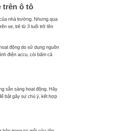
trên ô tô
h của nhà trường. Nhưng qua
 xe, trẻ từ 3 tuổi trở lên
n hoạt động do sử dụng nguồn
bình điện accu, còi bấm cả
ng sẵn sàng hoạt động. Hãy
để bật gây sự chú ý, kết hợp
ên trong tại mỗi cửa lên