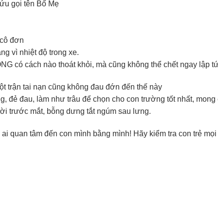
cứu gọi tên Bố Mẹ
 cô đơn
àng vì nhiệt độ trong xe.
G có cách nào thoát khỏi, mà cũng không thể chết ngay lập t
ột trận tai nạn cũng không đau đớn đến thế này
g, đẻ đau, làm như trâu để chọn cho con trường tốt nhất, mong
trời trước mắt, bỗng dưng tắt ngúm sau lưng.
i quan tâm đến con mình bằng mình! Hãy kiểm tra con trẻ mọi l