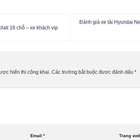
Đánh giá xe tải Hyundai Ne
ati 16 chỗ – xe khách vip
n
ợc hiển thị công khai.
Các trường bắt buộc được đánh dấu
*
Email
*
Trang we