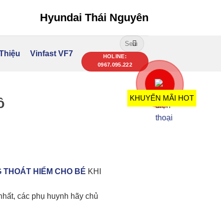
Hyundai Thái Nguyên
Search
for:
 Thiệu
Vinfast VF7
HOLINE:
0967.095.222
KHUYẾN MÃI HOT
ô
 THOÁT HIỂM CHO BÉ
KHI
 nhất, các phụ huynh hãy chủ