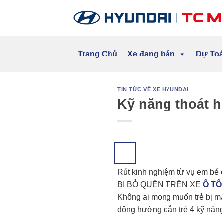
Skip
to
content
Trang Chủ
Xe đang bán
Dự Toá
TIN TỨC VỀ XE HYUNDAI
Kỹ năng thoát h
Rút kinh nghiệm từ vụ em bé ở
BỊ BỎ QUÊN TRÊN XE
Ô TÔ
Không ai mong muốn trẻ bị mắc
động hướng dẫn trẻ 4 kỹ năng 