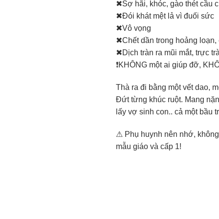
✖
Sợ hãi, khóc, gào thét cầu 
✖
Đói khát mệt lả vì đuối sức
✖
Vô vọng
✖
Chết dần trong hoảng loạn,
✖
Dịch tràn ra mũi mắt, trực tr
❗
KHÔNG một ai giúp đỡ, KHÔN
Thà ra đi bằng một vết dao, m
Đứt từng khúc ruột. Mang nặn
lấy vợ sinh con.. cả một bầu 
⚠
Phụ huynh nên nhớ, không a
mẫu giáo và cấp 1!