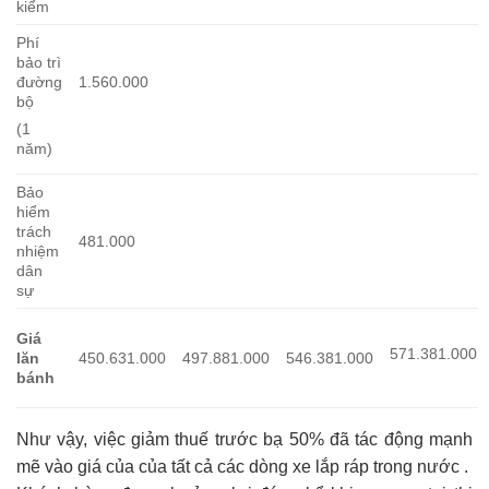
kiểm
Phí
bảo trì
đường
1.560.000
bộ
(1
năm)
Bảo
hiểm
trách
481.000
nhiệm
dân
sự
Giá
571.381.000
lăn
450.631.000
497.881.000
546.381.000
bánh
Như vậy, việc giảm thuế trước bạ 50% đã tác động mạnh
mẽ vào giá của của tất cả các dòng xe lắp ráp trong nước .