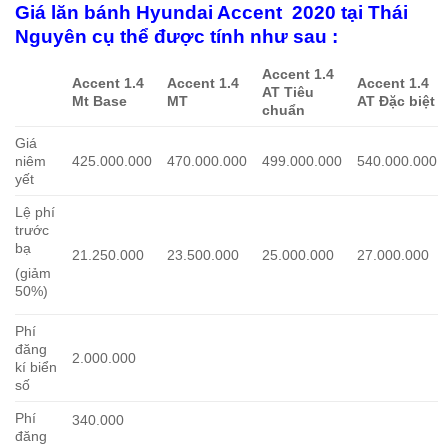
Giá lăn bánh Hyundai Accent 2020
tại Thái
Nguyên cụ thể được tính như sau :
Accent 1.4
Accent 1.4
Accent 1.4
Accent 1.4
AT Tiêu
Mt Base
MT
AT Đặc biệt
chuẩn
Giá
niêm
425.000.000
470.000.000
499.000.000
540.000.000
yết
Lệ phí
trước
bạ
21.250.000
23.500.000
25.000.000
27.000.000
(giảm
50%)
Phí
đăng
2.000.000
kí biển
số
Phí
340.000
đăng