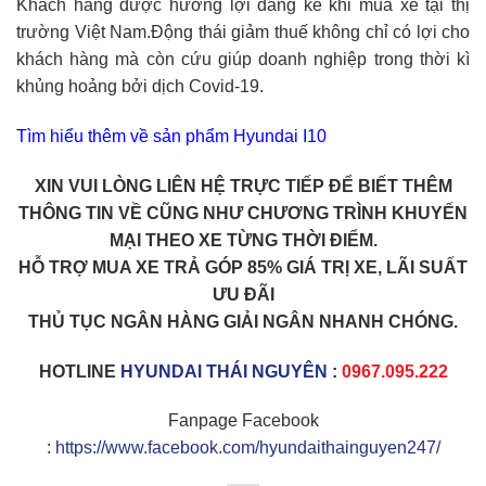
Khách hàng được hưởng lợi đáng kể khi mua xe tại thị
trường Việt Nam.Động thái giảm thuế không chỉ có lợi cho
khách hàng mà còn cứu giúp doanh nghiệp trong thời kì
khủng hoảng bởi dịch Covid-19.
Tìm hiểu thêm về sản phẩm Hyundai I10
XIN VUI LÒNG LIÊN HỆ TRỰC TIẾP ĐỂ BIẾT THÊM
THÔNG TIN VỀ CŨNG NHƯ CHƯƠNG TRÌNH KHUYẾN
MẠI THEO XE TỪNG THỜI ĐIỂM.
HỖ TRỢ MUA XE TRẢ GÓP 85% GIÁ TRỊ XE, LÃI SUẤT
ƯU ĐÃI
THỦ TỤC NGÂN HÀNG GIẢI NGÂN NHANH CHÓNG.
HOTLINE
HYUNDAI THÁI NGUYÊN
:
0967.095.222
Fanpage Facebook
:
https://www.facebook.com/hyundaithainguyen247/